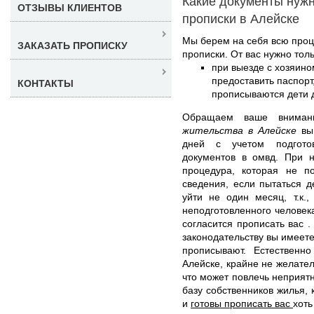
Какие документы нуж
ОТЗЫВЫ КЛИЕНТОВ
прописки в Алейске
Мы берем на себя всю про
ЗАКАЗАТЬ ПРОПИСКУ
прописки. От вас нужно толь
при выезде с хозяино
предоставить паспорт
КОНТАКТЫ
прописываются дети д
Обращаем ваше внима
жительства в Алейске
вы 
дней с учетом подгото
документов в омвд. При н
процедура, которая не п
сведения, если пытаться д
уйти не один месяц, т.к.
неподготовленного человека
согласится прописать вас .
законодательству вы имеете
прописывают. Естественн
Алейске, крайне не желате
что может повлечь неприят
базу собственников жилья,
и
готовы прописать вас
хоть